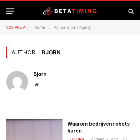
»
YOU ARE AT:
Home
Author: Bjorn (Page 2)
AUTHOR:
BJORN
Bjorn
Website
Waarom bedrijven robots
huren
By
BJORN
February 12, 2022
0