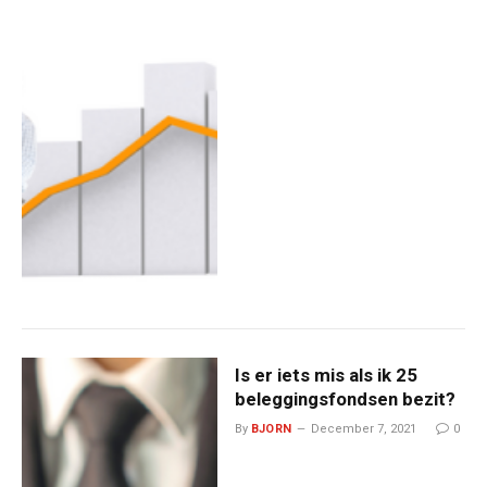
Is er iets mis als ik 25
beleggingsfondsen bezit?
By
BJORN
December 7, 2021
0