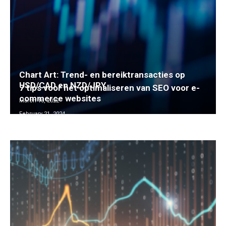
Chart Art: Trend- en bereiktransacties op
USD/CAD en NZD/JPY
7 tips voor het optimaliseren van SEO voor e-
commerce websites
March 16, 2022
February 21, 2024