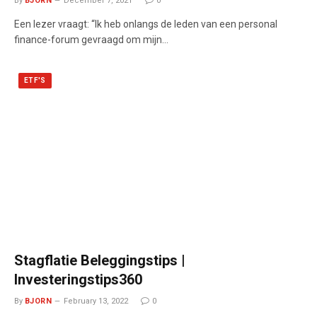
By
BJORN
December 7, 2021
0
Een lezer vraagt: “Ik heb onlangs de leden van een personal
finance-forum gevraagd om mijn…
ETF'S
Stagflatie Beleggingstips |
Investeringstips360
By
BJORN
February 13, 2022
0