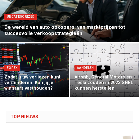
UNCATEGORIZED
De wereld van auto opkopers: van marktprijzen tot
succesvolle verkoopstrategieën
FOREX
AANDELEN
Zodat u uw verliezen kunt
Airbnb, General Motors en
verminderen. Kun jij je
Tesla zouden in 2023 SNEL
winnaars vasthouden?
kunnen herstellen
TOP NIEUWS