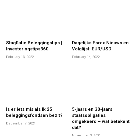
Stagflatie Beleggingstips |
Dagelijks Forex Nieuws en
Investeringstips360
Volglijst: EUR/USD
February 13, 2022
February 14, 2022
Is er iets mis als ik 25
5-jaars en 30-jaars
beleggingsfondsen bezit?
staatsobligaties
omgekeerd – wat betekent
December 7, 2021
dat?
November 3, 2021