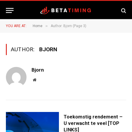
»
YOU ARE AT:
Home
Author: Bjorn (Page 3)
AUTHOR:
BJORN
Bjorn
Website
Toekomstig rendement – ​​
U verwacht te veel [TOP
LINKS]