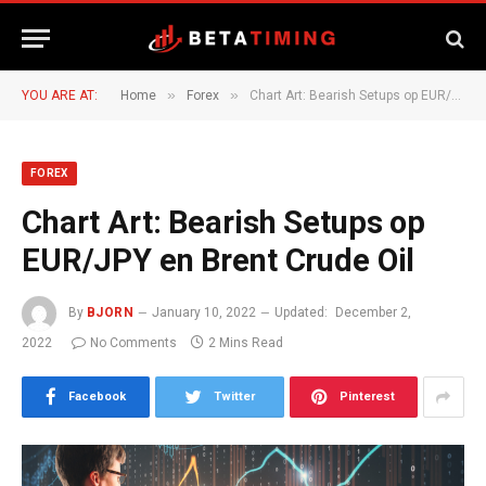
»
»
YOU ARE AT:
Home
Forex
Chart Art: Bearish Setups op EUR/JPY en Brent Crude Oil
FOREX
Chart Art: Bearish Setups op
EUR/JPY en Brent Crude Oil
By
BJORN
January 10, 2022
Updated:
December 2,
2022
No Comments
2 Mins Read
Facebook
Twitter
Pinterest