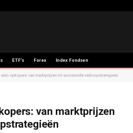
ds
ETF’s
Forex
Index Fondsen
 auto opkopers: van marktprijzen tot succesvolle verkoopstrategieën
kopers: van marktprijzen
opstrategieën