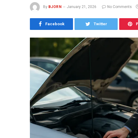
By
BJORN
January 21, 2026
No Comments
Facebook
Twitter
P