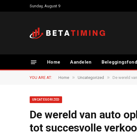
Sunday, August 9
Home
Aandelen
Beleggingsfon
»
»
YOU ARE AT:
Home
Uncategorized
De wereld van
UNCATEGORIZED
De wereld van auto op
tot succesvolle verko