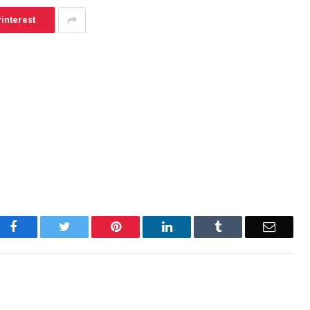
interest
Facebook
Twitter
Pinterest
LinkedIn
Tumblr
Email