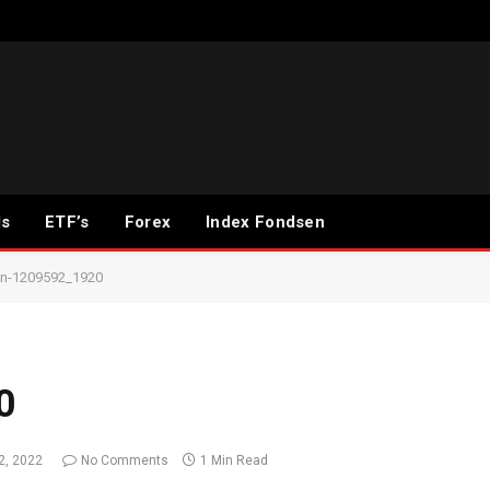
ds
ETF’s
Forex
Index Fondsen
n-1209592_1920
0
2, 2022
No Comments
1 Min Read