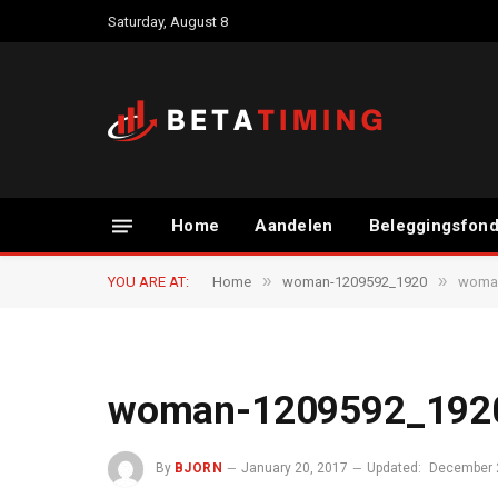
Saturday, August 8
Home
Aandelen
Beleggingsfon
»
»
YOU ARE AT:
Home
woman-1209592_1920
woma
woman-1209592_192
By
BJORN
January 20, 2017
Updated:
December 