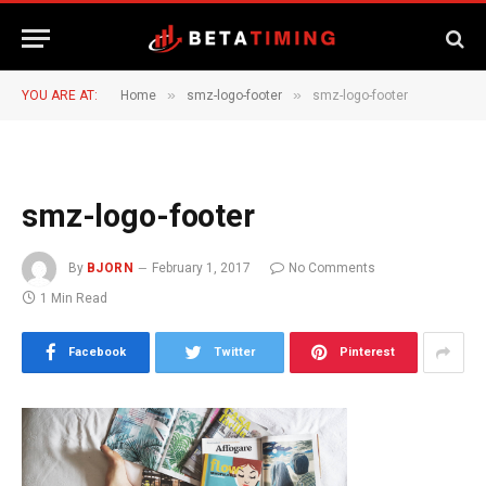
»
»
YOU ARE AT:
Home
smz-logo-footer
smz-logo-footer
smz-logo-footer
By
BJORN
February 1, 2017
No Comments
1 Min Read
Facebook
Twitter
Pinterest