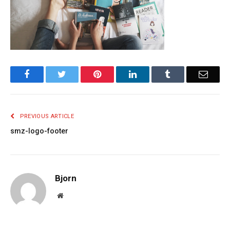
Facebook
Twitter
Pinterest
LinkedIn
Tumblr
Email
PREVIOUS ARTICLE
smz-logo-footer
Bjorn
Website