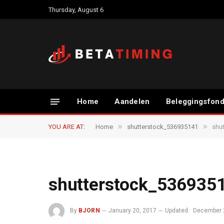
Thursday, August 6
Home
Aandelen
Beleggingsfon
»
»
YOU ARE AT:
Home
shutterstock_536935141
shu
shutterstock_536935
By
BJORN
January 20, 2017
Updated:
December 