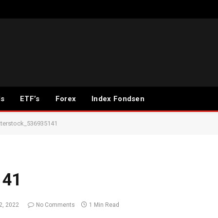
ds
ETF’s
Forex
Index Fondsen
tterstock_536935141
141
2, 2022
No Comments
1 Min Read