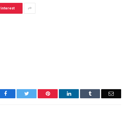
interest
Facebook
Twitter
Pinterest
LinkedIn
Tumblr
Email