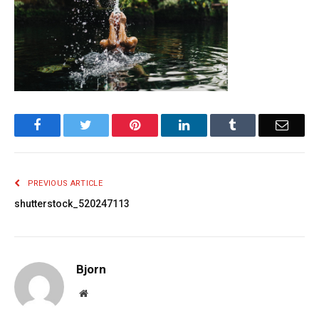
Facebook
Twitter
Pinterest
LinkedIn
Tumblr
Email
PREVIOUS ARTICLE
shutterstock_520247113
Bjorn
Website