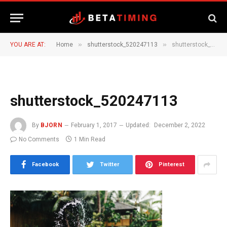
»
»
YOU ARE AT:
Home
shutterstock_520247113
shutterstock_520247113
shutterstock_520247113
By
BJORN
February 1, 2017
Updated:
December 2, 2022
No Comments
1 Min Read
Facebook
Twitter
Pinterest