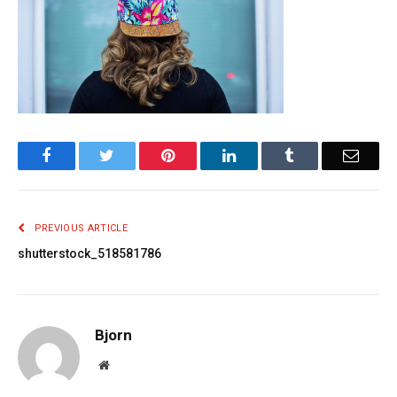
Facebook
Twitter
Pinterest
LinkedIn
Tumblr
Email
PREVIOUS ARTICLE
shutterstock_518581786
Bjorn
Website