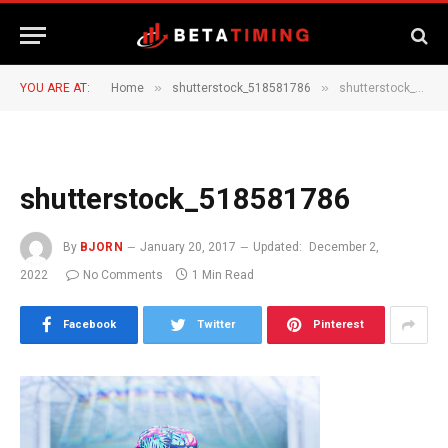
»
»
YOU ARE AT:
Home
shutterstock_518581786
shutterstock_518581786
shutterstock_518581786
By
BJORN
January 20, 2017
Updated:
December 2,
2022
No Comments
1 Min Read
Facebook
Twitter
Pinterest