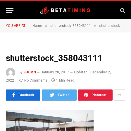
»
»
YOU ARE AT:
Home
shutterstock_358043111
shutterstock_358043111
shutterstock_358043111
By
BJORN
January 20, 2017
Updated:
December 2,
2022
No Comments
1 Min Read
Facebook
Twitter
Pinterest