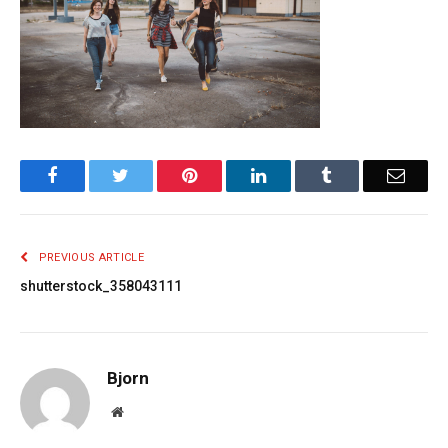
Facebook
Twitter
Pinterest
LinkedIn
Tumblr
Email
PREVIOUS ARTICLE
shutterstock_358043111
Bjorn
Website