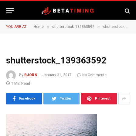
»
»
YOU ARE AT:
Home
shutterstock_139363592
shutterstock_139363592
shutterstock_139363592
By
BJORN
January 31, 2017
No Comments
1 Min Read
Facebook
Twitter
Pinterest