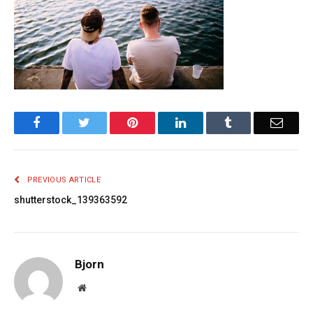
Facebook
Twitter
Pinterest
LinkedIn
Tumblr
Email
PREVIOUS ARTICLE
shutterstock_139363592
Bjorn
Website