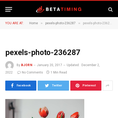
»
»
YOU ARE AT:
Home
pexels-photo-236287
pexels-photo-236287
pexels-photo-236287
By
BJORN
January 20, 2017
Updated:
December 2,
2022
No Comments
1 Min Read
Facebook
Twitter
Pinterest