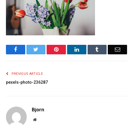
Facebook
Twitter
Pinterest
LinkedIn
Tumblr
Email
PREVIOUS ARTICLE
pexels-photo-236287
Bjorn
Website