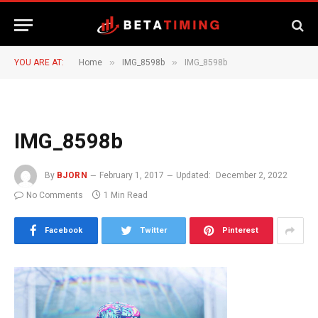
»
»
YOU ARE AT:
Home
IMG_8598b
IMG_8598b
IMG_8598b
By
BJORN
February 1, 2017
Updated:
December 2, 2022
No Comments
1 Min Read
Facebook
Twitter
Pinterest