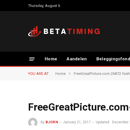
Thursday, August 6
Home
Aandelen
Beleggingsfon
»
YOU ARE AT:
Home
FreeGreatPicture.com-26872-fas
FreeGreatPicture.co
By
BJORN
January 21, 2017
Updated:
December 