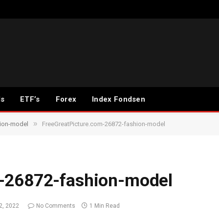
ds
ETF’s
Forex
Index Fondsen
»
hion-model
FreeGreatPicture.com-26872-fashion-model
m-26872-fashion-model
2, 2022
No Comments
1 Min Read