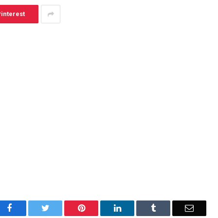
interest
Facebook
Twitter
Pinterest
LinkedIn
Tumblr
Email