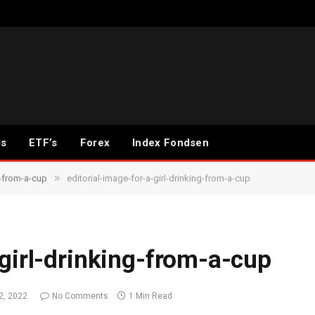
ds
ETF’s
Forex
Index Fondsen
»
g-from-a-cup
editorial-image-for-a-girl-drinking-from-a-cup
-girl-drinking-from-a-cup
2, 2022
No Comments
1 Min Read