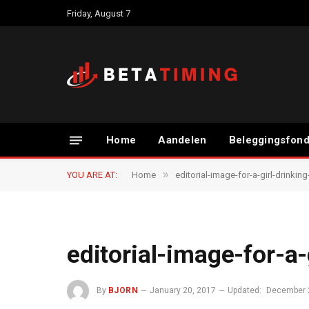
Friday, August 7
Home
Aandelen
Beleggingsfon
»
YOU ARE AT:
Home
editorial-image-for-a-girl-drinkin
editorial-image-for-a
By
BJORN
January 20, 2017
Updated:
December 