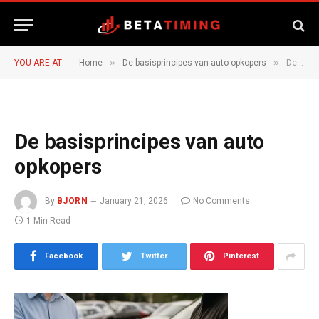
»
»
YOU ARE AT:
Home
De basisprincipes van auto opkopers
De basisprincipes van auto opkopers
De basisprincipes van auto
opkopers
By
BJORN
January 21, 2026
No Comments
1 Min Read
Facebook
Twitter
Pinterest