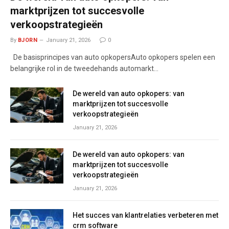
marktprijzen tot succesvolle
verkoopstrategieën
By
BJORN
January 21, 2026
0
De basisprincipes van auto opkopersAuto opkopers spelen een
belangrijke rol in de tweedehands automarkt…
De wereld van auto opkopers: van
marktprijzen tot succesvolle
verkoopstrategieën
January 21, 2026
De wereld van auto opkopers: van
marktprijzen tot succesvolle
verkoopstrategieën
January 21, 2026
Het succes van klantrelaties verbeteren met
crm software