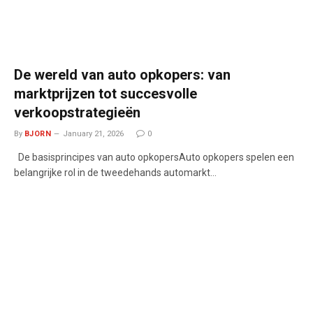
De wereld van auto opkopers: van
marktprijzen tot succesvolle
verkoopstrategieën
By
BJORN
January 21, 2026
0
De basisprincipes van auto opkopersAuto opkopers spelen een
belangrijke rol in de tweedehands automarkt…