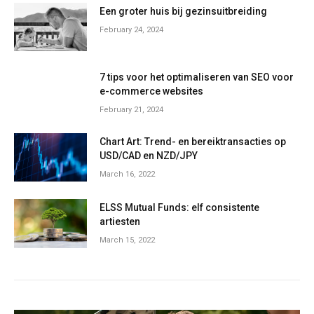
Een groter huis bij gezinsuitbreiding
February 24, 2024
7 tips voor het optimaliseren van SEO voor
e-commerce websites
February 21, 2024
Chart Art: Trend- en bereiktransacties op
USD/CAD en NZD/JPY
March 16, 2022
ELSS Mutual Funds: elf consistente
artiesten
March 15, 2022