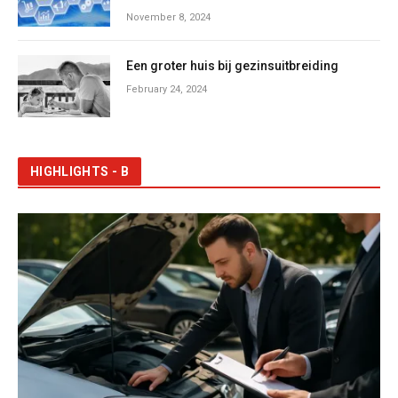
November 8, 2024
Een groter huis bij gezinsuitbreiding
February 24, 2024
HIGHLIGHTS - B