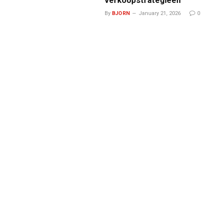
verkoopstrategieën
By
BJORN
January 21, 2026
0