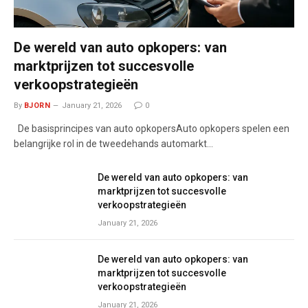
De wereld van auto opkopers: van
marktprijzen tot succesvolle
verkoopstrategieën
By
BJORN
January 21, 2026
0
De basisprincipes van auto opkopersAuto opkopers spelen een
belangrijke rol in de tweedehands automarkt…
De wereld van auto opkopers: van
marktprijzen tot succesvolle
verkoopstrategieën
January 21, 2026
De wereld van auto opkopers: van
marktprijzen tot succesvolle
verkoopstrategieën
January 21, 2026