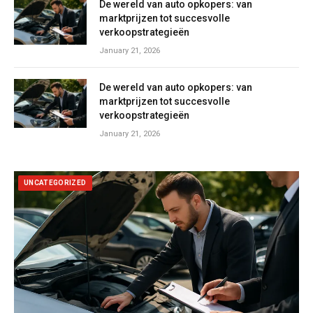
De wereld van auto opkopers: van
marktprijzen tot succesvolle
verkoopstrategieën
January 21, 2026
De wereld van auto opkopers: van
marktprijzen tot succesvolle
verkoopstrategieën
January 21, 2026
UNCATEGORIZED