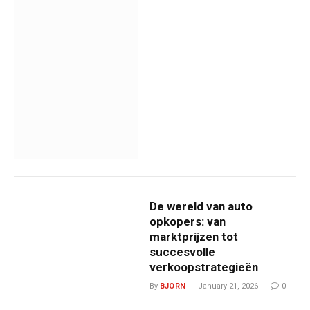
De wereld van auto
opkopers: van
marktprijzen tot
succesvolle
verkoopstrategieën
By
BJORN
January 21, 2026
0