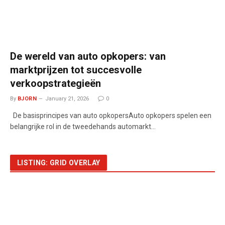
De wereld van auto opkopers: van
marktprijzen tot succesvolle
verkoopstrategieën
By
BJORN
January 21, 2026
0
De basisprincipes van auto opkopersAuto opkopers spelen een
belangrijke rol in de tweedehands automarkt…
LISTING: GRID OVERLAY