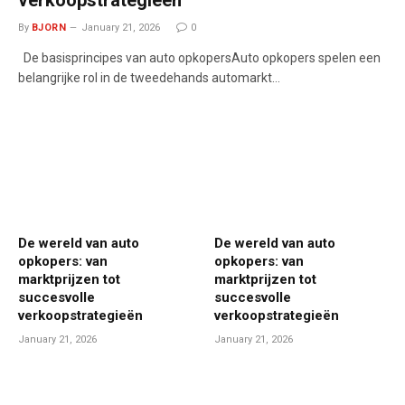
By
BJORN
January 21, 2026
0
De basisprincipes van auto opkopersAuto opkopers spelen een
belangrijke rol in de tweedehands automarkt…
De wereld van auto
De wereld van auto
opkopers: van
opkopers: van
marktprijzen tot
marktprijzen tot
succesvolle
succesvolle
verkoopstrategieën
verkoopstrategieën
January 21, 2026
January 21, 2026