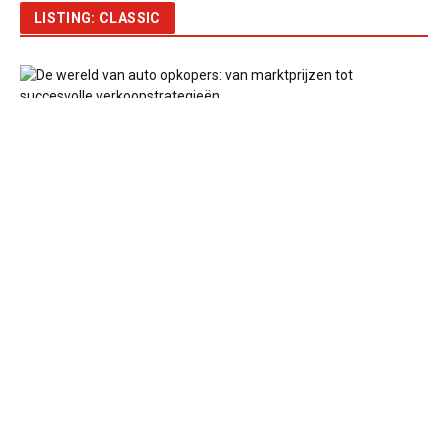
LISTING: CLASSIC
De wereld van auto opkopers: van marktprijzen tot succesvolle
verkoopstrategieën
De wereld van auto opkopers:
0
van marktprijzen tot
succesvolle
verkoopstrategieën