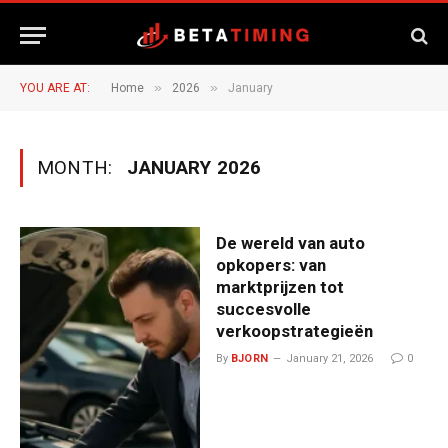
»
»
YOU ARE AT:
Home
2026
January
MONTH:
JANUARY 2026
De wereld van auto
opkopers: van
marktprijzen tot
succesvolle
verkoopstrategieën
By
BJORN
January 21, 2026
0